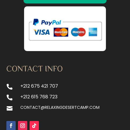
CONTACT INFO
+212 675 421 707

+212 615 768 723

CONTACT@RELAXINGDESERTCAMP.COM
