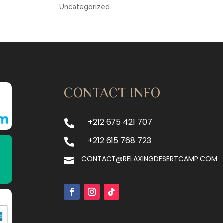
Uncategorized
CONTACT INFO
+212 675 421 707

+212 615 768 723

CONTACT@RELAXINGDESERTCAMP.COM
