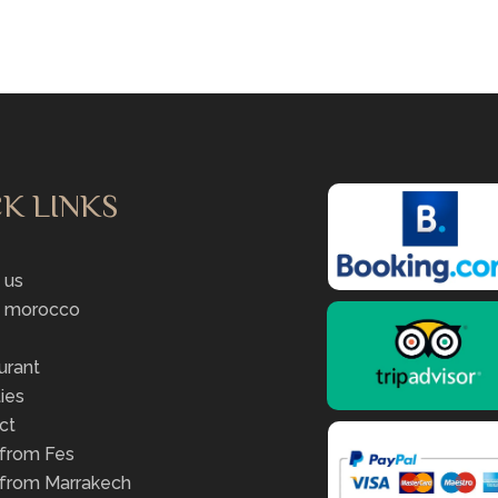
K LINKS
e
 us
 morocco
urant
ties
ct
 from Fes
 from Marrakech