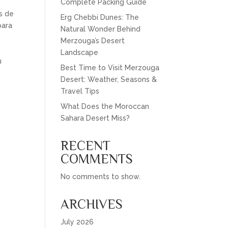
Complete Packing Guide
s de
Erg Chebbi Dunes: The
para
Natural Wonder Behind
Merzouga’s Desert
Landscape
u
Best Time to Visit Merzouga
Desert: Weather, Seasons &
Travel Tips
What Does the Moroccan
Sahara Desert Miss?
RECENT
COMMENTS
No comments to show.
ARCHIVES
July 2026