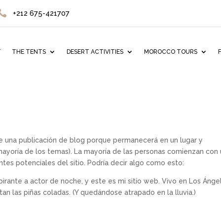

+212 675-421707
T
THE TENTS
DESERT ACTIVITIES
MOROCCO TOURS
de una publicación de blog porque permanecerá en un lugar y
 mayoría de los temas). La mayoría de las personas comienzan con
ntes potenciales del sitio. Podría decir algo como esto:
pirante a actor de noche, y este es mi sitio web. Vivo en Los Ánge
n las piñas coladas. (Y quedándose atrapado en la lluvia.)